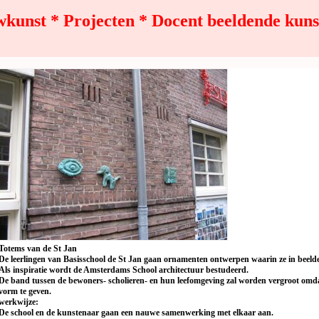
nst * Projecten * Docent beeldende kuns
Totems van de St Jan
De leerlingen van Basisschool de St Jan gaan ornamenten ontwerpen waarin ze in beelden 
Als inspiratie wordt de Amsterdams School architectuur bestudeerd.
De band tussen de bewoners- scholieren- en hun leefomgeving zal worden vergroot omda
vorm te geven.
werkwijze:
De school en de kunstenaar gaan een nauwe samenwerking met elkaar aan.