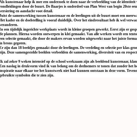
Als kunstenaar help ik mee een onderzoek te doen naar de verbeelding van de identiteit
rondleidingen door de buurt. De Baarjes is onderdeel van Plan West van begin 20ste eeuw
versiering en aandacht voot detail.
Juist de samenwerking tussen kunstenaar en de leerlingen uit de buurt moet een meer
Het kader en de doelstelling is vooraf duidelijk. Over het eindresultaat heb ik wel verw
veranderen.
In een tijdelijk ingerichte werkplaats wordt in kleine groepen gewerkt. Eerst zijn er ge
de plannen. Hierna worden ontwerpen in klei gemaakt. Van alle werken wordt een tento
een selectie gemaakt, die door de makers ervan worden uitgewerkt naar het juiste form
in brons gegoten.
Er zijn dan 18 beeldjes gemaakt door de leerlingen. De verdeling en selectie per klas-groep
zijn. Deze samengestelde beelden verbeelden de samenwerking, diversiteit van en respect
Ik zal zeker 9 weken intensief op de school werkzaam zijn als beeldend kunstenaar, klan
Een naslag in drukvorm vind ik van belang om de deelnemers te tonen dat zonder het h
inspiratie naar elkaar toe het kunstwerk niet had kunnen ontstaan in deze vorm. Tevens g
gebruikte symbolen die te zien zijn.